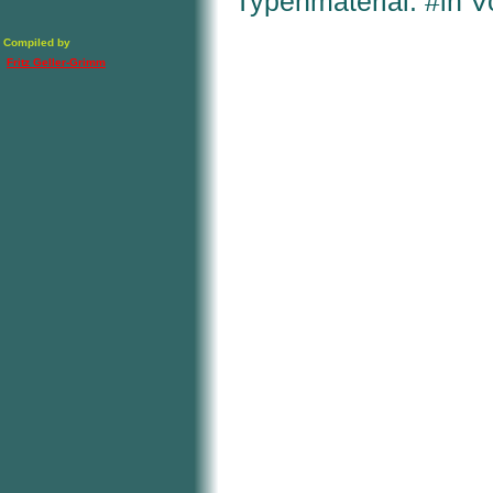
Typenmaterial: #in V
Compiled by
Fritz Geller-Grimm