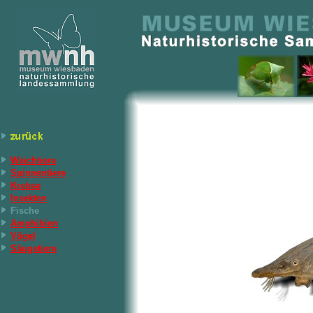
Weichtiere
Spinnentiere
Krebse
Insekten
Fische
Amphibien
Vögel
Säugetiere