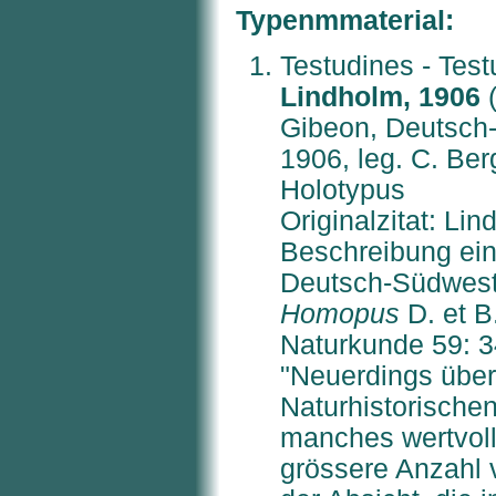
Typenmmaterial:
Testudines - Tes
Lindholm, 1906
(
Gibeon, Deutsch-
1906, leg. C. Ber
Holotypus
Originalzitat: Li
Beschreibung ein
Deutsch-Südwest
Homopus
D. et B
Naturkunde 59: 3
"Neuerdings über
Naturhistorische
manches wertvoll
grössere Anzahl 