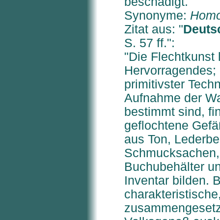
beschädigt."
Synonyme:
Homo
Zitat aus: "
Deuts
S. 57 ff.":
"Die Flechtkunst 
Hervorragendes;
primitivster Techn
Aufnahme der Was
bestimmt sind, fi
geflochtene Gefä
aus Ton, Lederbeu
Schmucksachen, 
Buchubehälter u
Inventar bilden. 
charakteristische
zusammengesetzt