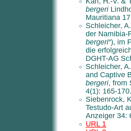
Karl, H.-V. &
bergeri
Lindho
Mauritiana 17
Schleicher, A
der Namibia-
bergeri
“), im
die erfolgreic
DGHT-AG Schi
Schleicher, A
and Captive 
bergeri
, from
4(1): 165-170
Siebenrock, K
Testudo-Art a
Anzeiger 34: 
URL 1