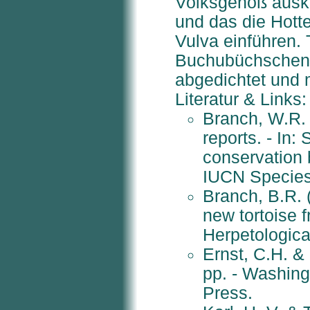
Volksgenoß ausko
und das die Hotte
Vulva einführen. 
Buchubüchschen a
abgedichtet und 
Literatur & Links:
Branch, W.R.
reports. - In
conservation b
IUCN Species
Branch, B.R. 
new tortoise 
Herpetological
Ernst, C.H. &
pp. - Washing
Press.