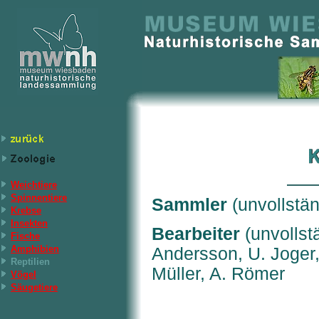
Weichtiere
Spinnentiere
Sammler
(unvollstä
Krebse
Insekten
Bearbeiter
(unvollst
Fische
Amphibien
Andersson, U. Joger,
Reptilien
Müller, A. Römer
Vögel
Säugetiere