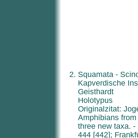
Squamata - Scin
Kapverdische Ins
Geisthardt
Holotypus
Originalzitat: Jog
Amphibians from 
three new taxa. -
444 [442]; Frankf