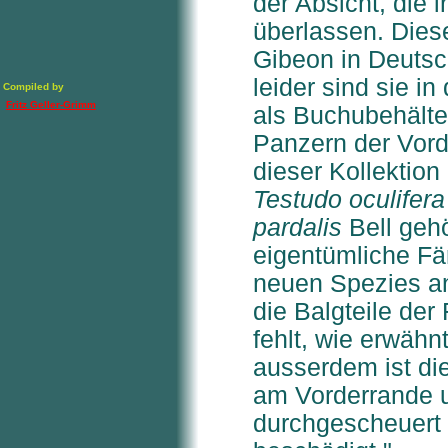
der Absicht, die
überlassen. Dies
Gibeon in Deuts
leider sind sie 
Compiled by
Fritz Geller-Grimm
als Buchubehälte
Panzern der Vord
dieser Kollektion
Testudo oculifera
pardalis
Bell gehö
eigentümliche Fär
neuen Spezies an
die Balgteile der
fehlt, wie erwähn
ausserdem ist di
am Vorderrande u
durchgescheuert 