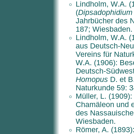
Lindholm, W.A. (
(
Dipsadophidium 
Jahrbücher des N
187; Wiesbaden.
Lindholm, W.A. (
aus Deutsch-Neu
Vereins für Natu
W.A. (1906): Bes
Deutsch-Südwest
Homopus
D. et B
Naturkunde 59: 3
Müller, L. (1909)
Chamäleon und e
des Nassauischen
Wiesbaden.
Römer, A. (1893)